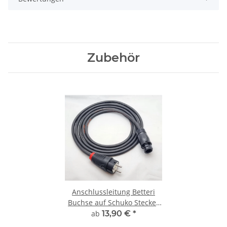
Zubehör
Anschlussleitung Betteri
Buchse auf Schuko Stecker
Kabel für
ab
13,90 €
*
Microwechselrichter