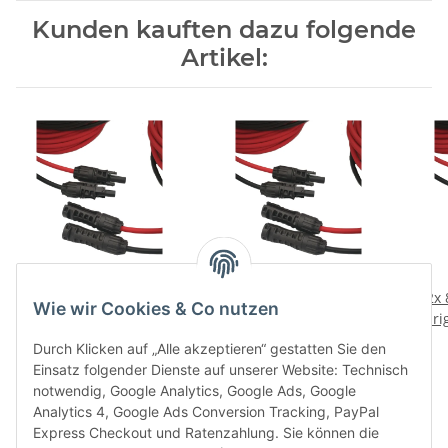
Kunden kauften dazu folgende
Artikel:
2x 2 Meter 6 mm² mit
2x 5 Meter 6 mm² mit
2x 
Wie wir Cookies & Co nutzen
Original STÄUBLI MC4-
Original STÄUBLI MC4-
Ori
Steckern Solar
Steckern Solar
12,19 €
*
20,69 €
*
Durch Klicken auf „Alle akzeptieren“ gestatten Sie den
Verlängerungskabel
Verlängerungskabel
Ve
Einsatz folgender Dienste auf unserer Website: Technisch
(rot/schwarz) 0% MwSt.
(rot/schwarz) 0% MwSt.
(rot
notwendig, Google Analytics, Google Ads, Google
für Berechtigte
für Berechtigte
Analytics 4, Google Ads Conversion Tracking, PayPal
Express Checkout und Ratenzahlung. Sie können die