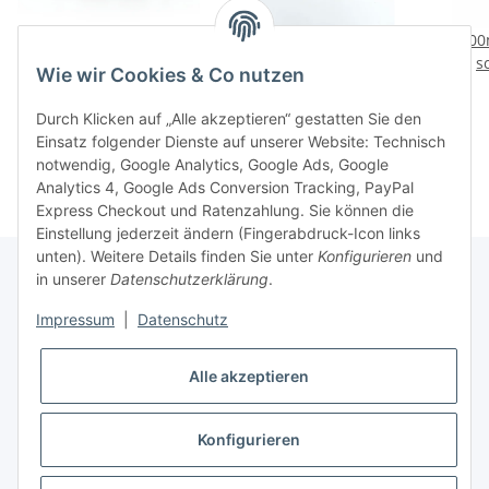
10 Paar MC4-Stecker für
Montageschlüssel-Set
100
Solaranlage Solarstecker
für Solarstecker – MC4 /
s
Wie wir Cookies & Co nutzen
(Männlich und Weiblich)
PV4
verz
9,90 €
*
3,90 €
*
0% MwSt für Privat
0,99 € pro 1 Stück
Durch Klicken auf „Alle akzeptieren“ gestatten Sie den
Einsatz folgender Dienste auf unserer Website: Technisch
notwendig, Google Analytics, Google Ads, Google
Analytics 4, Google Ads Conversion Tracking, PayPal
Express Checkout und Ratenzahlung. Sie können die
Einstellung jederzeit ändern (Fingerabdruck-Icon links
unten). Weitere Details finden Sie unter
Konfigurieren
und
in unserer
Datenschutzerklärung
.
Informationen
Impressum
|
Datenschutz
Alle akzeptieren
Gesetzliche Informationen
Konfigurieren
Vertrag widerrufen