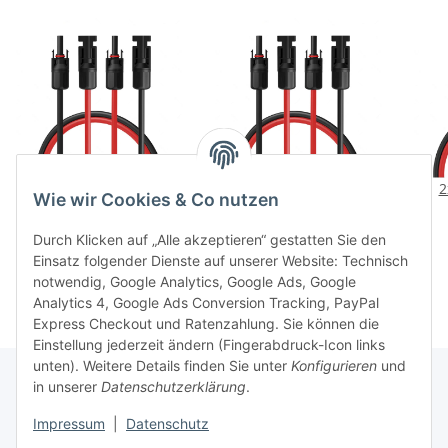
2x 2 Meter 4 mm²
2x 3 Meter 4 mm²
2
Wie wir Cookies & Co nutzen
Solarkabel
Solarkabel
Verlängerungskabel
Verlängerungskabel
Ve
5,99 €
*
7,49 €
*
Durch Klicken auf „Alle akzeptieren“ gestatten Sie den
Anschlusskabel für
Anschlusskabel für
An
Einsatz folgender Dienste auf unserer Website: Technisch
Solarmodule mit Stecker
Solarmodule mit Stecker
Sola
notwendig, Google Analytics, Google Ads, Google
kompatibel mit MC4 rot
kompatibel mit MC4 rot
komp
Analytics 4, Google Ads Conversion Tracking, PayPal
und schwarz 0% MwSt.
und schwarz 0% MwSt.
und
Express Checkout und Ratenzahlung. Sie können die
für Berechtigte
für Berechtigte
Einstellung jederzeit ändern (Fingerabdruck-Icon links
unten). Weitere Details finden Sie unter
Konfigurieren
und
in unserer
Datenschutzerklärung
.
Informationen
Impressum
|
Datenschutz