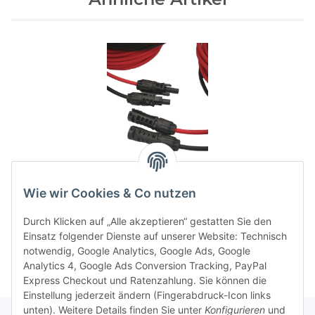
für Berechtigte
für Berechtigte
MC4-Verlängerungskabel
Wie wir Cookies & Co nutzen
mit Original STÄUBLI MC4-
Steckern (rot/schwarz)
ab
7,99 €
*
Durch Klicken auf „Alle akzeptieren“ gestatten Sie den
Einsatz folgender Dienste auf unserer Website: Technisch
notwendig, Google Analytics, Google Ads, Google
Analytics 4, Google Ads Conversion Tracking, PayPal
Express Checkout und Ratenzahlung. Sie können die
Einstellung jederzeit ändern (Fingerabdruck-Icon links
unten). Weitere Details finden Sie unter
Konfigurieren
und