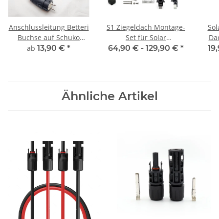
Anschlussleitung Betteri
S1 Ziegeldach Montage-
Sol
Buchse auf Schuko
Set für Solar
Da
Stecker Kabel für
Photovoltaik Module
Ba
ab
13,90 €
*
64,90 € -
129,90 €
*
19
Microwechselrichter
(Solarpanel Halterung
Be
Befestigung)
Ähnliche Artikel