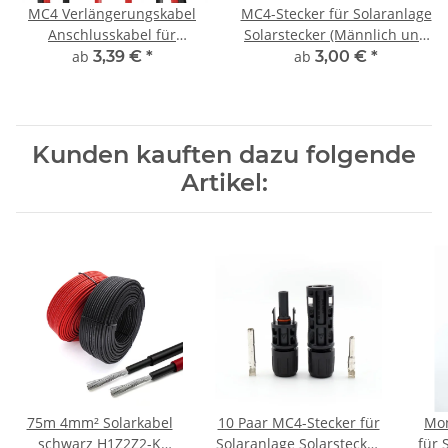
MC4 Verlängerungskabel
MC4-Stecker für Solaranlage
Anschlusskabel für
Solarstecker (Männlich und
Solarmodule Solarkabel rot
Weiblich)
ab
3,39 €
*
ab
3,00 €
*
und schwarz
Kunden kauften dazu folgende
Artikel:
75m 4mm² Solarkabel
10 Paar MC4-Stecker für
Mon
schwarz H1Z2Z2-K
Solaranlage Solarstecker
für 