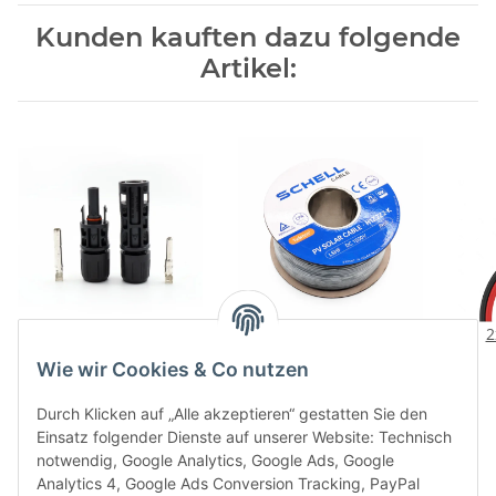
Kunden kauften dazu folgende
Artikel:
10 Paar MC4-Stecker für
100m 6mm² Solarkabel
2
Solaranlage Solarstecker
schwarz H1Z2Z2-K
Wie wir Cookies & Co nutzen
(Männlich und Weiblich)
verzinntes Kupferkabel
Ve
9,90 €
*
98,90 €
*
0% MwSt für Privat
An
0,99 € pro 1 Stück
0,99 € pro 1 m
Durch Klicken auf „Alle akzeptieren“ gestatten Sie den
Sola
Einsatz folgender Dienste auf unserer Website: Technisch
komp
notwendig, Google Analytics, Google Ads, Google
und
Analytics 4, Google Ads Conversion Tracking, PayPal