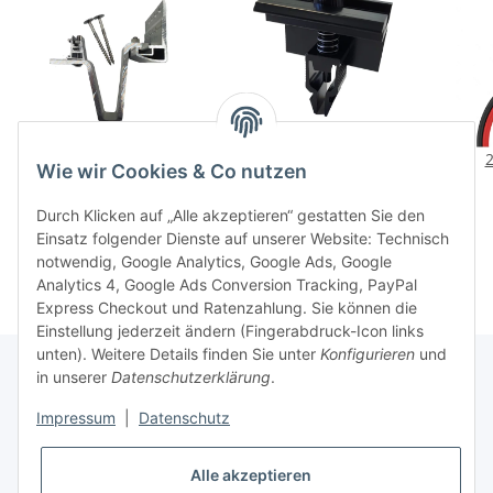
S2 Dachhaken aus
Endklemme für Solar
Wie wir Cookies & Co nutzen
massivem Aluminium -
Alu-Profil 30 mm
Clicksystem
Ve
6,90 €
*
1,70 €
*
Durch Klicken auf „Alle akzeptieren“ gestatten Sie den
An
Einsatz folgender Dienste auf unserer Website: Technisch
Sola
notwendig, Google Analytics, Google Ads, Google
komp
Analytics 4, Google Ads Conversion Tracking, PayPal
und
Express Checkout und Ratenzahlung. Sie können die
Einstellung jederzeit ändern (Fingerabdruck-Icon links
unten). Weitere Details finden Sie unter
Konfigurieren
und
in unserer
Datenschutzerklärung
.
Informationen
Impressum
|
Datenschutz
Gesetzliche Informationen
Alle akzeptieren