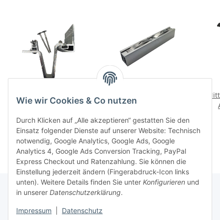
S2 Dachhaken aus
S2 Verbinder für
Mit
Wie wir Cookies & Co nutzen
massivem Aluminium -
Aluprofil – Clicksystem
Clicksystem
6,90 €
*
2,10 €
*
Durch Klicken auf „Alle akzeptieren“ gestatten Sie den
Einsatz folgender Dienste auf unserer Website: Technisch
notwendig, Google Analytics, Google Ads, Google
Analytics 4, Google Ads Conversion Tracking, PayPal
Express Checkout und Ratenzahlung. Sie können die
Einstellung jederzeit ändern (Fingerabdruck-Icon links
unten). Weitere Details finden Sie unter
Konfigurieren
und
in unserer
Datenschutzerklärung
.
Informationen
Impressum
|
Datenschutz