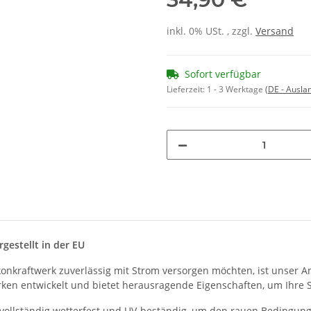
inkl. 0% USt. , zzgl.
Versand
Sofort verfügbar
Lieferzeit:
1 - 3 Werktage
(DE - Ausla
gestellt in der EU
onkraftwerk zuverlässig mit Strom versorgen möchten, ist unser A
ken entwickelt und bietet herausragende Eigenschaften, um Ihre So
 vollständig wetterfest und UV-beständig, um den rauen Bedingung