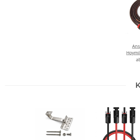
Ans
Hoymil
auf S
a
Kabe
K