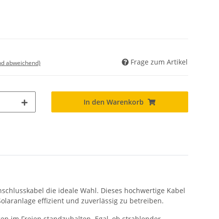
Frage zum Artikel
nd abweichend)
In den Warenkorb
nschlusskabel die ideale Wahl. Dieses hochwertige Kabel
laranlage effizient und zuverlässig zu betreiben.
en im Freien standzuhalten. Egal, ob strahlender