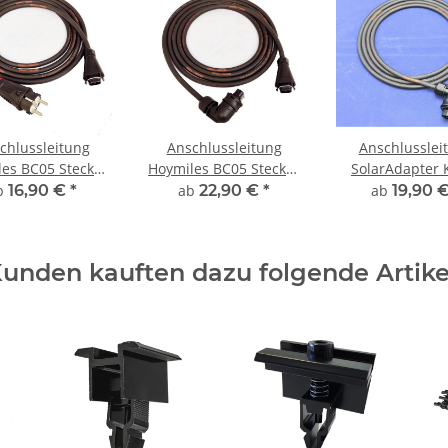
chlussleitung
Anschlussleitung
Anschlusslei
es BC05 Stecker
Hoymiles BC05 Stecker
SolarAdapter 
chuko Stecker -
auf Wieland Stecker -
Wieland auf Be
b
16,90 €
*
ab
22,90 €
*
ab
19,90 
l Für Hoymiles
Kabel Für Hoymiles
h07RN-F 3G1,5
HMS Serie
HMS Serie
30m
unden kauften dazu folgende Artike