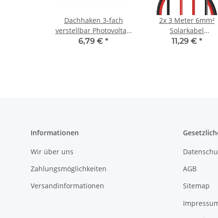
Dachhaken 3-fach
2x 3 Meter 6mm²
verstellbar Photovoltaik
Solarkabel
PV Solar AISI430
Verlängerungskabe
6,79 €
*
11,29 €
*
(1.4016) Edelstahl
Anschlusskabel für
Unterkonstruktion
Solarmodule mit
Stecker kompatibel m
MC4 rot und schwar
19% MwSt.
Informationen
Gesetzlich
Wir über uns
Datenschu
Zahlungsmöglichkeiten
AGB
Versandinformationen
Sitemap
Impressu