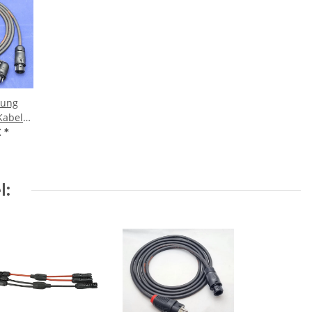
tung
Kabel
tteri
€
*
mm² 1-
l: