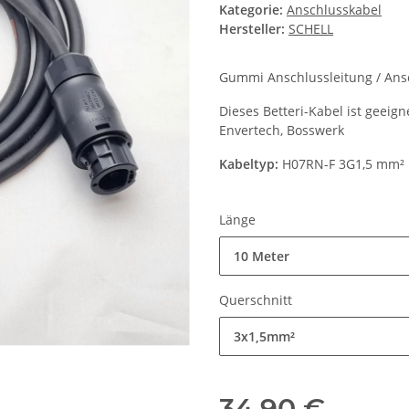
Kategorie:
Anschlusskabel
Hersteller:
SCHELL
Gummi Anschlussleitung / Ansc
Dieses Betteri-Kabel ist geeig
Envertech, Bosswerk
Kabeltyp:
H07RN-F 3G1,5 mm²
Länge
10 Meter
Querschnitt
3x1,5mm²
34,90 €