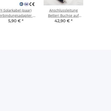
Y-Solarkabel (paar)
Anschlussleitung
erbindungsadapter 2
Betteri Buchse auf
uf 1 mit MC4 Stecker
Schuko Stecker Kabel
5,90 €
*
42,90 €
*
für 4mm²-6mm²
für
Microwechselrichter 15
Meter 3x1,5mm²