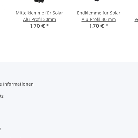
Mittelklemme für Solar
Endklemme für Solar
Alu-Profil 30mm
Alu-Profil 30 mm
V
l
a
1,70 €
*
1,70 €
*
it
z
e Informationen
tz
m