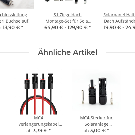
chlussleitung
S1 Ziegeldach
Solarpanel Halt
eri Buchse auf
Montage-Set für Solar
Dach Aufständ
o Stecker Kabel
Photovoltaik Module
Balkon- Wandh
b
13,90 €
*
64,90 € -
129,90 €
*
19,90 € -
24,
für
(Solarpanel Halterung
Befestigung M
wechselrichter
Befestigung)
Ähnliche Artikel
MC4
MC4-Stecker für
Verlängerungskabel
Solaranlage
Anschlusskabel für
Solarstecker (Männlich
ab
3,39 €
*
ab
3,00 €
*