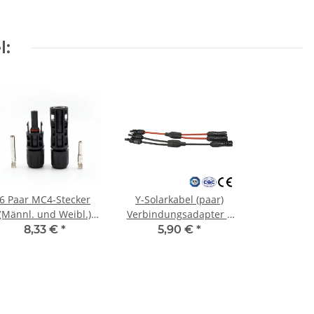
l:
6 Paar MC4-Stecker
Y-Solarkabel (paar)
(Männl. und Weibl.)
Verbindungsadapter 2
19% MwSt
auf 1 mit MC4 Stecker
8,33 €
*
5,90 €
*
für 4mm²-6mm²