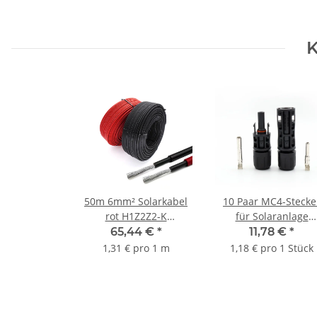
K
50m 6mm² Solarkabel
10 Paar MC4-Stecke
rot H1Z2Z2-K
für Solaranlage
verzinntes Kupferkabel
Solarstecker (Männli
65,44 €
*
11,78 €
*
Photovoltaikkabel für
und Weiblich)19%
1,31 € pro 1 m
1,18 € pro 1 Stück
PV-Anlagen Mit 19%
MwSt
MwSt