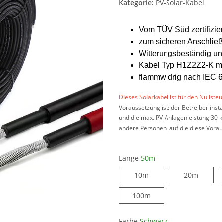
Kategorie:
PV-Solar-Kabel
Vom TÜV Süd zertifizie
zum sicheren Anschlie
Witterungsbeständig u
Kabel Typ H1Z2Z2-K mit
flammwidrig nach IEC 
Dieses Solarkabel ist für den Nullste
Voraussetzung ist: der Betreiber inst
und die max. PV-Anlagenleistung 30 k
andere Personen, auf die diese Vorau
Länge
50m
10m
20m
100m
Farbe
Schwarz