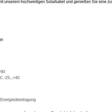
 mit unserem hochwertigen Solarkabel und genießen Sie eine zu
in
+90
С -25...+40
e Energieübertragung