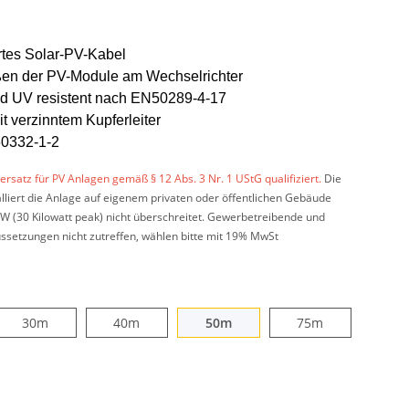
rtes Solar-PV-Kabel
ßen der PV-Module am Wechselrichter
nd UV resistent nach EN50289-4-17
 verzinntem Kupferleiter
60332-1-2
uersatz für PV Anlagen gemäß § 12 Abs. 3 Nr. 1 UStG qualifiziert.
Die
alliert die Anlage auf eigenem privaten oder öffentlichen Gebäude
W (30 Kilowatt peak) nicht überschreitet. Gewerbetreibende und
ssetzungen nicht zutreffen, wählen bitte mit 19% MwSt
30m
40m
50m
75m