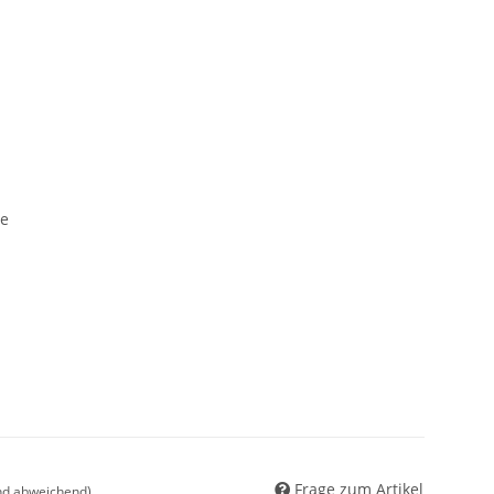
te
Frage zum Artikel
nd abweichend)