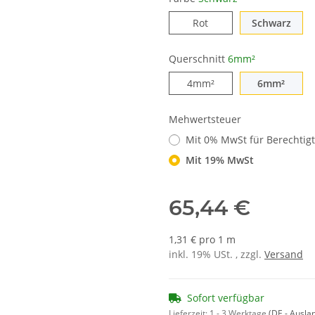
Rot
Schwarz
Querschnitt
6mm²
4mm²
6mm²
Mehwertsteuer
Mit 0% MwSt für Berechtig
Mit 19% MwSt
65,44 €
1,31 € pro 1 m
inkl. 19% USt. , zzgl.
Versand
Sofort verfügbar
Lieferzeit:
1 - 3 Werktage
(DE - Ausla