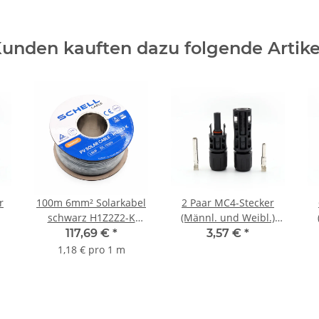
Solarmodule Solarkabel
und Weiblich)
rot und schwarz
unden kauften dazu folgende Artike
r
100m 6mm² Solarkabel
2 Paar MC4-Stecker
schwarz H1Z2Z2-K
(Männl. und Weibl.)
ch
verzinntes Kupferkabel
19% MwSt
117,69 €
*
3,57 €
*
Photovoltaikkabel für
1,18 € pro 1 m
PV-Anlagen Mit 19%
MwSt