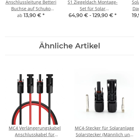
Anschlussleitung Betteri
S1 Ziegeldach Montage-
Sol
Buchse auf Schuko
Set für Solar
Da
Stecker Kabel für
Photovoltaik Module
Ba
ab
13,90 €
*
64,90 € -
129,90 €
*
19
Microwechselrichter
(Solarpanel Halterung
Be
Befestigung)
Ähnliche Artikel
MC4 Verlängerungskabel
MC4-Stecker für Solaranlage
Anschlusskabel für
Solarstecker (Männlich und