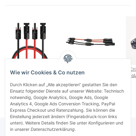
MC4
Y-Solarkabel (paar)
Cr
Wie wir Cookies & Co nutzen
Verlängerungskabel
Verbindungsadapter 2
Sol
Anschlusskabel für
auf 1 mit MC4 Stecker
ab
3,39 €
*
5,90 €
*
Durch Klicken auf „Alle akzeptieren“ gestatten Sie den
Solarmodule Solarkabel
für 4mm²-6mm²
Einsatz folgender Dienste auf unserer Website: Technisch
rot und schwarz
notwendig, Google Analytics, Google Ads, Google
Analytics 4, Google Ads Conversion Tracking, PayPal
Express Checkout und Ratenzahlung. Sie können die
Einstellung jederzeit ändern (Fingerabdruck-Icon links
unten). Weitere Details finden Sie unter
Konfigurieren
und
in unserer
Datenschutzerklärung
.