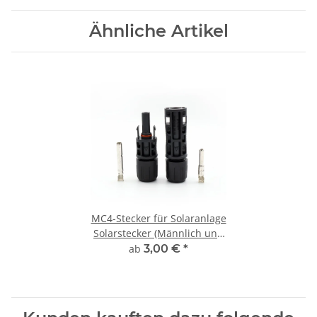
Ähnliche Artikel
MC4-Stecker für Solaranlage
Solarstecker (Männlich und
Weiblich)
ab
3,00 €
*