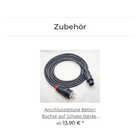
Zubehör
Anschlussleitung Betteri
Buchse auf Schuko Stecker
Kabel für
ab
13,90 €
*
Microwechselrichter