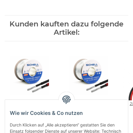
Kunden kauften dazu folgende
Artikel:
100m 4mm² Solarkabel
100m 4mm² Solarkabel
2
rot H1Z2Z2-K verzinntes
schwarz H1Z2Z2-K
Wie wir Cookies & Co nutzen
Kupferkabel
verzinntes Kupferkabel
Ve
89,13 €
*
89,13 €
*
Photovoltaikkabel für PV-
Photovoltaikkabel für PV-
An
0,89 € pro 1 m
0,89 € pro 1 m
Durch Klicken auf „Alle akzeptieren“ gestatten Sie den
Anlagen Mit 19% MwSt
Anlagen Mit 19% MwSt
Sola
Einsatz folgender Dienste auf unserer Website: Technisch